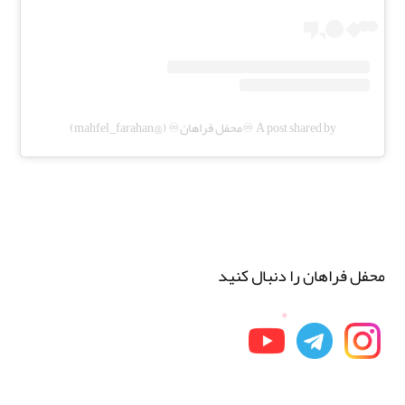
A post shared by ♾️محفل فراهان♾️ (@mahfel_farahan)
محفل فراهان را دنبال کنید