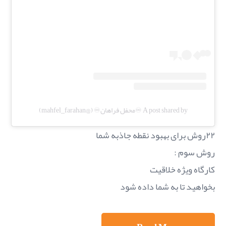
A post shared by ♾️محفل فراهان♾️ (@mahfel_farahan)
۲۲روش برای بهبود نقطه جاذبه شما
روش سوم :
کارگاه ویژه خلاقیت
بخواهید تا به شما داده شود