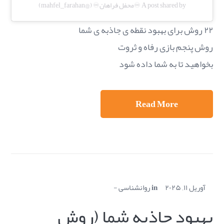
A post shared by ♾️محفل فراهان♾️ (@mahfel_farahan)
۲۲ روش برای بهبود نقطه ی جاذبه ی شما
روش پنجم بازی رفاه و ثروت
بخواهید تا به شما داده شود
Read More
آوریل ۱۱, ۲۰۲۵
in
روانشناسی
بهبود جاذبه شما (روش