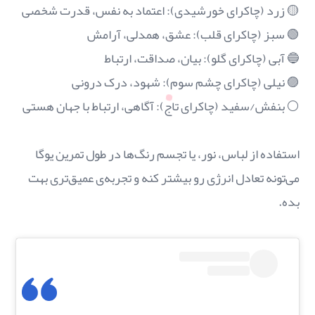
🟡 زرد (چاکرای خورشیدی): اعتماد به نفس، قدرت شخصی
🟢 سبز (چاکرای قلب): عشق، همدلی، آرامش
🔵 آبی (چاکرای گلو): بیان، صداقت، ارتباط
🟣 نیلی (چاکرای چشم سوم): شهود، درک درونی
⚪ بنفش/سفید (چاکرای تاج): آگاهی، ارتباط با جهان هستی
استفاده از لباس، نور، یا تجسم رنگ‌ها در طول تمرین یوگا
می‌تونه تعادل انرژی رو بیشتر کنه و تجربه‌ی عمیق‌تری بهت
بده.