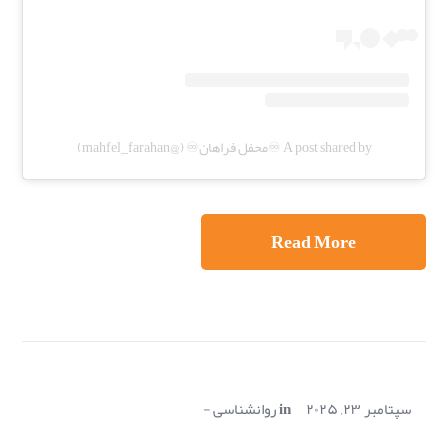
A post shared by ♾️محفل فراهان♾️ (@mahfel_farahan)
Read More
سپتامبر ۲۳, ۲۰۲۵
in
روانشناسی