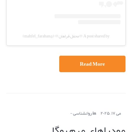
A post shared by ♾️محفل فراهان♾️ (@mahfel_farahan)
Read More
می ۱۷, ۲۰۲۵
in
روانشناسی
مودراهای مهم یوگا