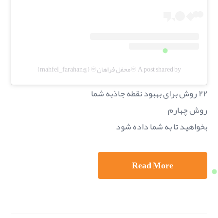
A post shared by ♾️محفل فراهان♾️ (@mahfel_farahan)
۲۲ روش برای بهبود نقطه جاذبه شما
روش چهارم
بخواهید تا به شما داده شود
Read More