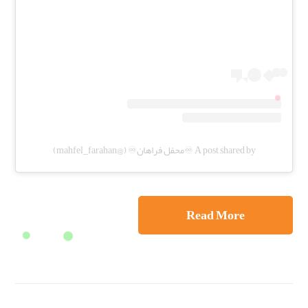
A post shared by ♾️محفل فراهان♾️ (@mahfel_farahan)
Read More