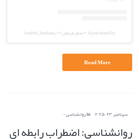
A post shared by ♾️محفل فراهان♾️ (@mahfel_farahan)
Read More
سپتامبر ۲۳, ۲۰۲۵
in
روانشناسی
روانشناسی: اضطراب رابطه ای