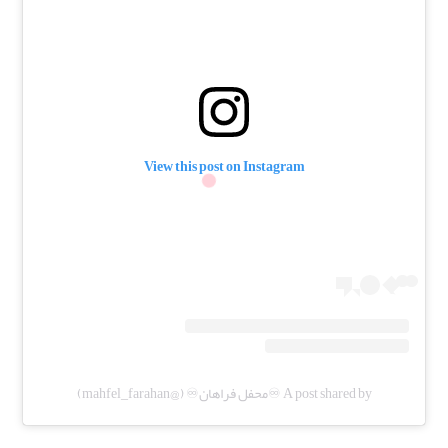
View this post on Instagram
A post shared by ♾️محفل فراهان♾️ (@mahfel_farahan)