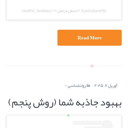
A post shared by ♾️محفل فراهان♾️ (@mahfel_farahan)
Read More
آوریل ۱۱, ۲۰۲۵
in
روانشناسی
بهبود جاذبه شما (روش پنجم)