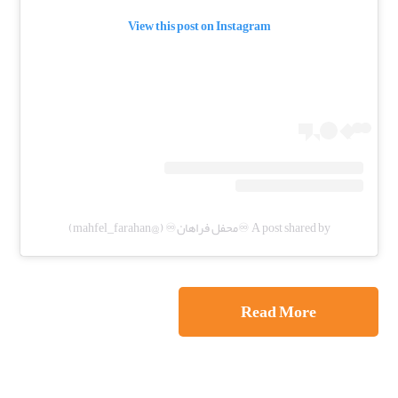
View this post on Instagram
A post shared by ♾️محفل فراهان♾️ (@mahfel_farahan)
Read More