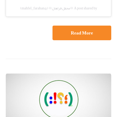
A post shared by ♾️محفل فراهان♾️ (@mahfel_farahan)
Read More