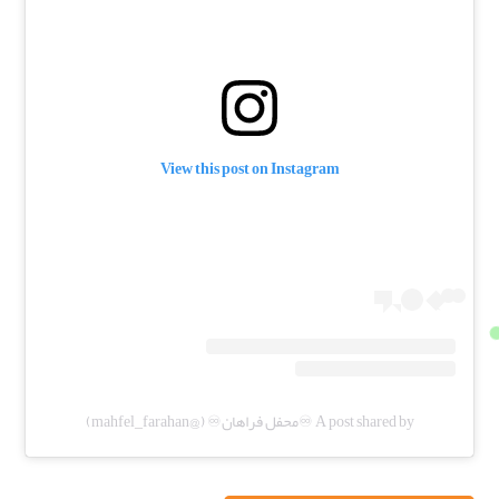
View this post on Instagram
A post shared by ♾️محفل فراهان♾️ (@mahfel_farahan)