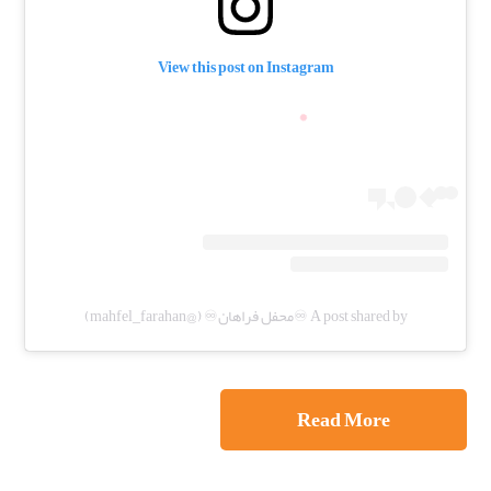
View this post on Instagram
A post shared by ♾️محفل فراهان♾️ (@mahfel_farahan)
Read More