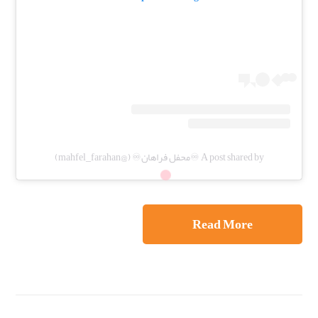
A post shared by ♾️محفل فراهان♾️ (@mahfel_farahan)
Read More