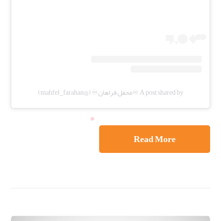
A post shared by ♾️محفل فراهان♾️ (@mahfel_farahan)
Read More