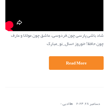
شاد باشی پارسی چون فردوسی، عاشق چون مولانا و عارف
چون حافظ! #نوروز #سال_نو_مبارک
Read More
دسامبر ۲۸, ۲۰۲۴
in
ادبی