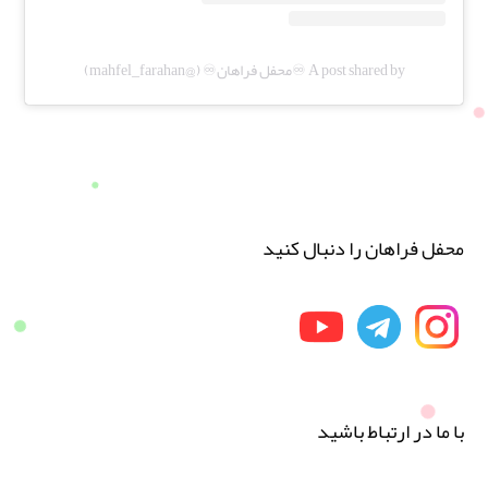
A post shared by ♾️محفل فراهان♾️ (@mahfel_farahan)
محفل فراهان را دنبال کنید
با ما در ارتباط باشید