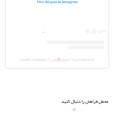
View this post on Instagram
A post shared by ♾️محفل فراهان♾️ (@mahfel_farahan)
محفل فراهان را دنبال کنید