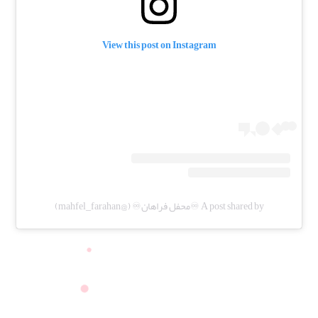
View this post on Instagram
A post shared by ♾️محفل فراهان♾️ (@mahfel_farahan)