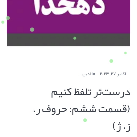
اکتبر ۲۷, ۲۰۲۳
in
ادبی
درست‌تر تلفظ کنیم
(قسمت ششم: حروف ر،
ز، ژ)