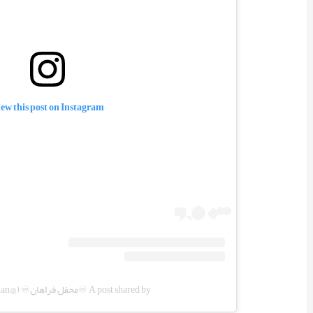
ew this post on Instagram
A post shared by ♾️محفل فراهان♾️ (@mahfel_farahan)