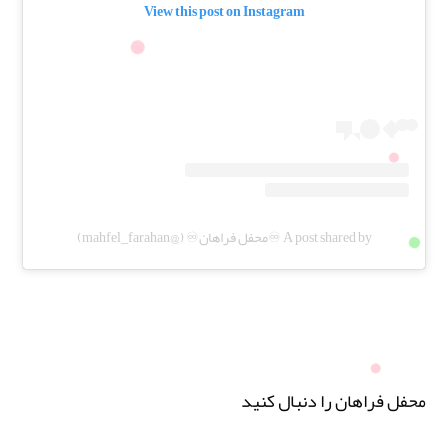
View this post on Instagram
A post shared by ♾️محفل فراهان♾️ (@mahfel_farahan)
محفل فراهان را دنبال کنید