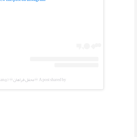
A post shared by ♾️محفل فراهان♾️ (@mahfel_farahan)