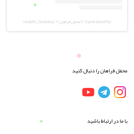
A post shared by ♾️محفل فراهان♾️ (@mahfel_farahan)
محفل فراهان را دنبال کنید
با ما در ارتباط باشید