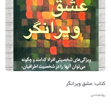
کتاب: عشق ویرانگر
روانشناسی