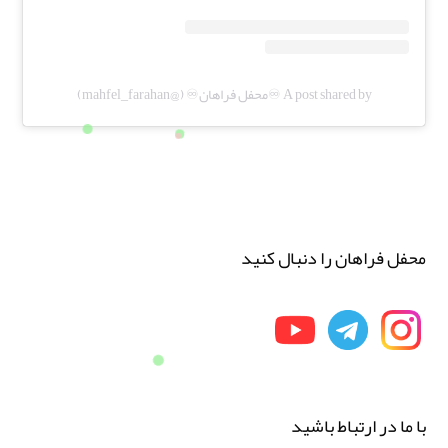
A post shared by ♾️محفل فراهان♾️ (@mahfel_farahan)
محفل فراهان را دنبال کنید
با ما در ارتباط باشید