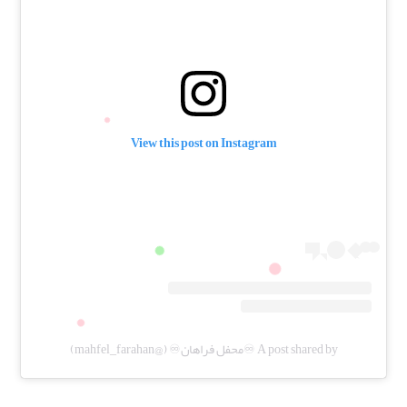
View this post on Instagram
A post shared by ♾️محفل فراهان♾️ (@mahfel_farahan)