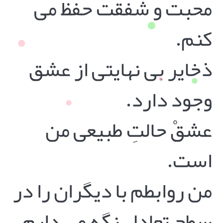
محبت و شفقت حفظ می
کنم.
ذخایر بی نهایتی از عشق
وجود دارد.
عشقْ حالتِ طبیعی من
است.
من روابطم با دیگران را در
سطح تعادل نگه می دارم.