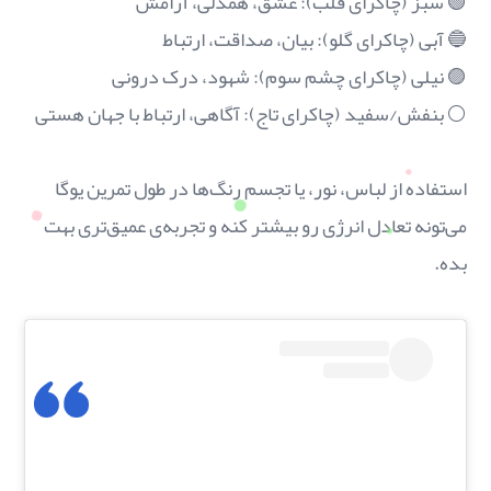
🟢 سبز (چاکرای قلب): عشق، همدلی، آرامش
🔵 آبی (چاکرای گلو): بیان، صداقت، ارتباط
🟣 نیلی (چاکرای چشم سوم): شهود، درک درونی
⚪ بنفش/سفید (چاکرای تاج): آگاهی، ارتباط با جهان هستی
استفاده از لباس، نور، یا تجسم رنگ‌ها در طول تمرین یوگا
می‌تونه تعادل انرژی رو بیشتر کنه و تجربه‌ی عمیق‌تری بهت
بده.