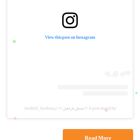
View this post on Instagram
A post shared by ♾️محفل فراهان♾️ (@mahfel_farahan)
Read More