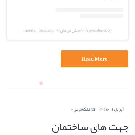
A post shared by ♾️محفل فراهان♾️ (@mahfel_farahan)
Read More
آوریل ۱۱, ۲۰۲۵
in
فنگشویی
جهت های ساختمان