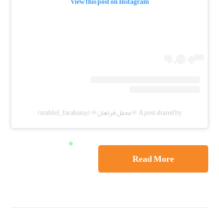
View this post on Instagram
A post shared by ♾️محفل فراهان♾️ (@mahfel_farahan)
Read More