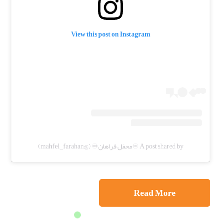
View this post on Instagram
A post shared by ♾️محفل فراهان♾️ (@mahfel_farahan)
Read More