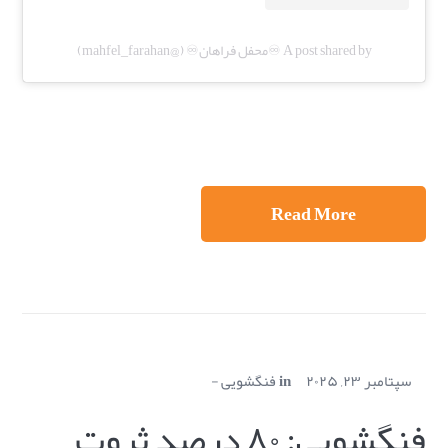
A post shared by ♾️محفل فراهان♾️ (@mahfel_farahan)
Read More
سپتامبر ۲۳, ۲۰۲۵
in
فنگشویی
فنگشویی: ۸۰ درصد ثروت