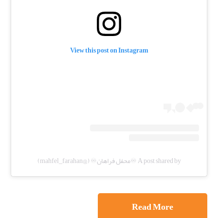
View this post on Instagram
A post shared by ♾️محفل فراهان♾️ (@mahfel_farahan)
Read More