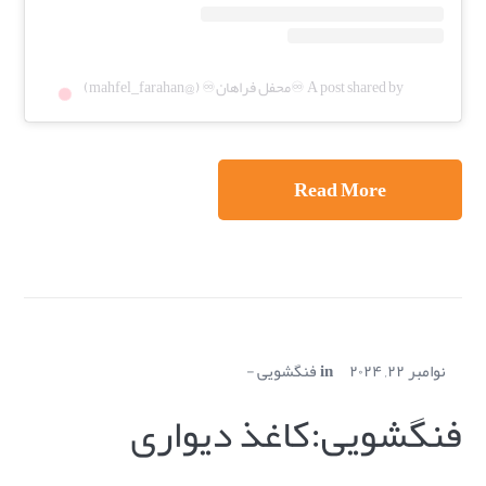
A post shared by ♾️محفل فراهان♾️ (@mahfel_farahan)
Read More
نوامبر ۲۲, ۲۰۲۴
in
فنگشویی
فنگشویی:کاغذ دیواری