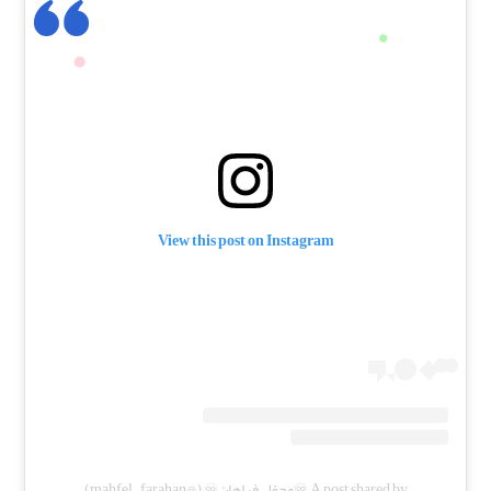
View this post on Instagram
A post shared by ♾️محفل فراهان♾️ (@mahfel_farahan)