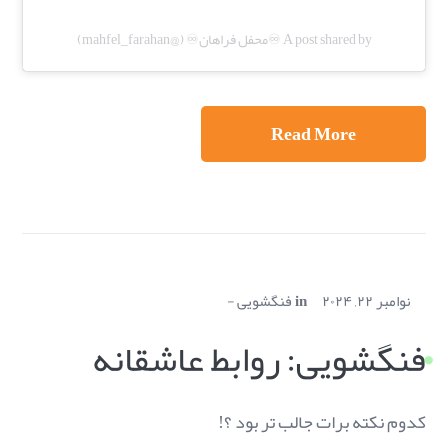
A post shared by ♾️محفل فراهان♾️ (@mahfel_farahan)
Read More
نوامبر ۲۲, ۲۰۲۴
in
فنگشویی
فنگشویی: روابط عاشقانه
کدوم نکته برات جالب تر بود ؟!