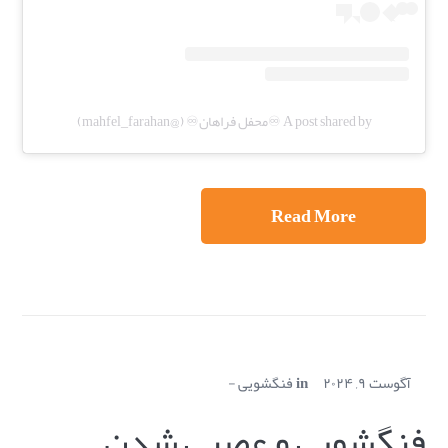
A post shared by ♾️محفل فراهان♾️ (@mahfel_farahan)
Read More
آگوست ۹, ۲۰۲۴
in
فنگشویی
فنگشویی و عصبی شدن