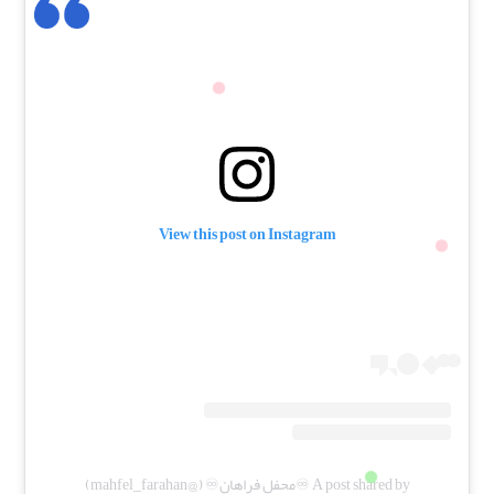
View this post on Instagram
A post shared by ♾️محفل فراهان♾️ (@mahfel_farahan)