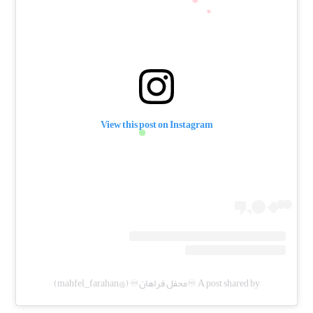
View this post on Instagram
A post shared by ♾️محفل فراهان♾️ (@mahfel_farahan)