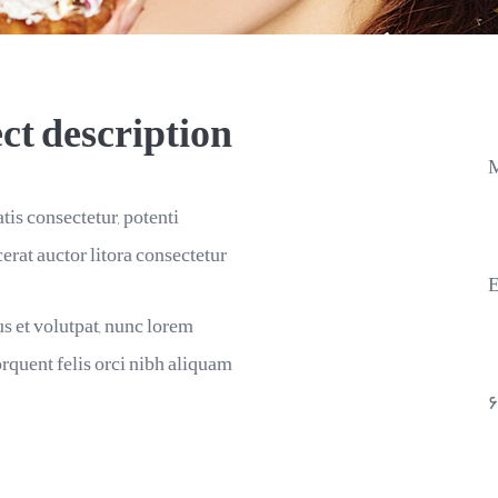
ct description
M
tis consectetur, potenti
erat auctor litora consectetur.
E
s et volutpat, nunc lorem
rquent felis orci nibh aliquam.
۶